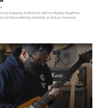
ne
γκ
ος της Ουκρανίας, σύνθεση του 1863 του Μιχαήλο Βερμπίτσκι,
α της Ελληνοκαθολικής Εκκλησίας, σε δική μου διασκευή...