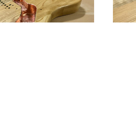
Aria Pro II
diy
,
Κιθάρα
,
Μ
ναφορά, μέρος 6 – Το μανίκι
Στο πρώτο μέρ
να δείτε πώς έ
 για την ανακατασκευή αυτής της παλιάς Aria, μπορείτε
ργασία. Στο...