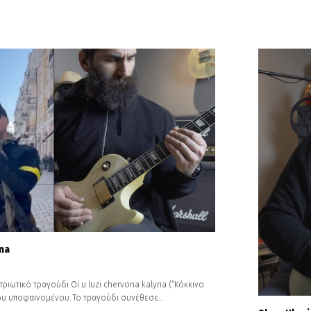
yna
ριωτικό τραγούδι Oi u luzi chervona kalyna (“Κόκκινο
ου υποφαινομένου. Το τραγούδι συνέθεσε...