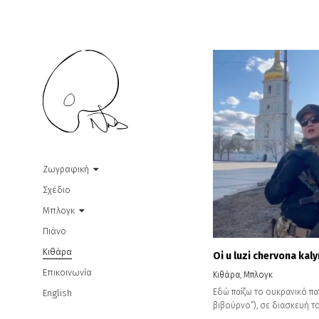
Ζωγραφική
Σχέδιο
Μπλογκ
Πιάνο
Κιθάρα
Oi u luzi chervona kal
Επικοινωνία
Κιθάρα
,
Μπλογκ
Εδώ παίζω το ουκρανικό πατ
English
βιβούρνο”), σε διασκευή τ