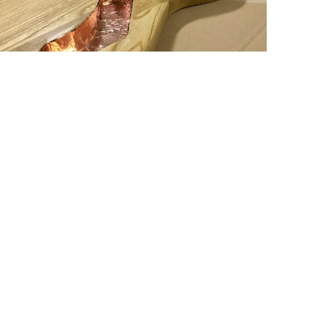
: Ολική επαναφορά, μέρος 5 – H θωράκιση
πλογκ
,
ξύλο
ος της σειράς για την ανακατασκευή αυτής της παλιάς Aria, μπορείτε
κανα την προεργασία. Στο...