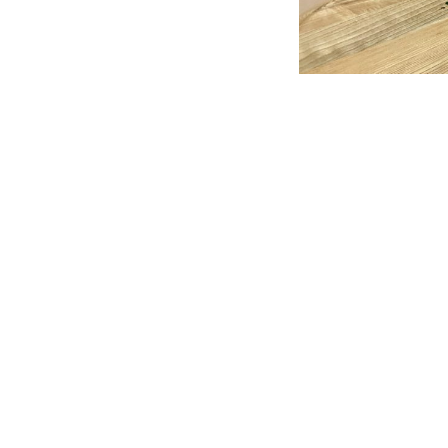
Aria Pro II: Ολική επα
diy
,
Κιθάρα
,
Μπλογκ
,
ξύλο
Στο πρώτο μέρος της σειράς
να δείτε πώς έκανα την προε