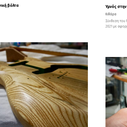
νική βόλτα
Υμνός στην
Κιθάρα
Σύνθεση του 
2021 με αφορμ