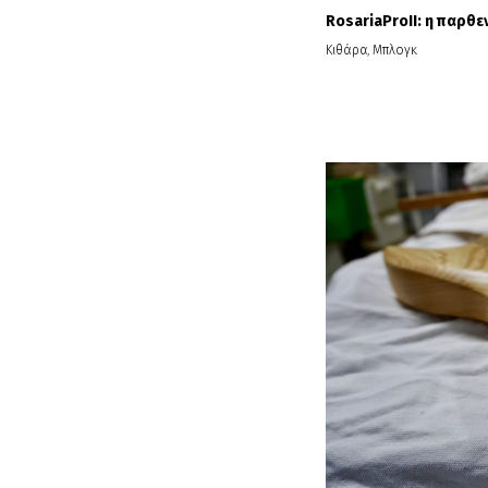
RosariaProIΙ: η παρθε
Κιθάρα
,
Μπλογκ