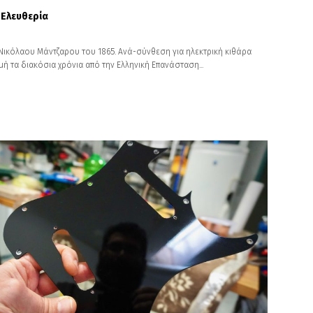
 Ελευθερία
Νικόλαου Μάντζαρου του 1865. Ανά-σύνθεση για ηλεκτρική κιθάρα
ή τα διακόσια χρόνια από την Ελληνική Επανάσταση...