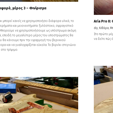
αναφορά, μέρος 3 – Φινίρισμα
κι μπορεί κανείς να χρησιμοποιήσει διάφορα υλικά, το
Aria Pro II
τερήματα και μειονεκτήματα: ξυλόστοκο, σφραγιστικό
diy
,
Κιθάρα
,
Μ
λπ. Μπορούμε να χρησιμοποιήσουμε ως υπόστρωμα ακόμη
Στο πρώτο μέρ
νικά, επειδή το μεγαλύτερο μέρος του υποστρώματος θα
να δείτε πώς έ
ου θα κάνουμε πριν την εφαρμογή του βερνικιού
ρα και να γυαλοχαρίζεται εύκολα. Το βερνίκι στεγνώνει
 στο τρίψιμο.