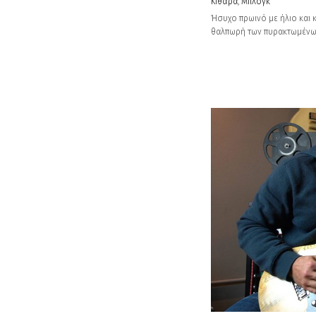
Κιθάρα
,
Μπλογκ
Ήσυχο πρωινό με ήλιο και κ
θαλπωρή των πυρακτωμένων 