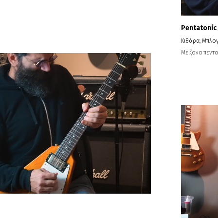
Pentatonic
Κιθάρα
,
Μπλο
Μείζονα πεντατ