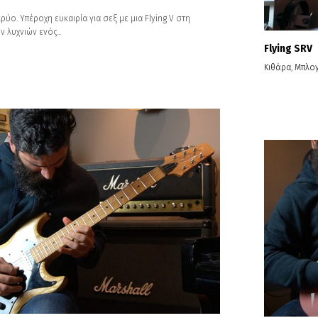
ρύο. Υπέροχη ευκαιρία για σεξ με μια Flying V στη
λυχνιών ενός...
Flying SRV
Κιθάρα
,
Μπλο