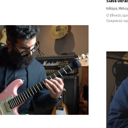
Slava Ukrai
Κιθάρα
,
Μπλο
Ο Εθνικός ύμν
Ουκρανού ιερέ