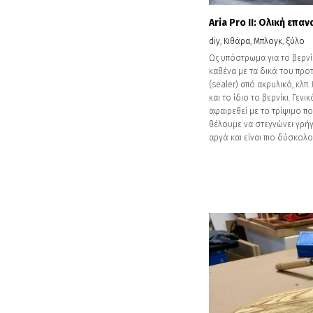
Aria Pro II: Ολική επ
diy
,
Κιθάρα
,
Μπλογκ
,
ξύλο
Ως υπόστρωμα για το βερνί
καθένα με τα δικά του προ
(sealer) από ακρυλικό, κ
και το ίδιο το βερνίκι. Γε
αφαιρεθεί με το τρίψιμο π
θέλουμε να στεγνώνει γρήγο
αργά και είναι πιο δύσκολο